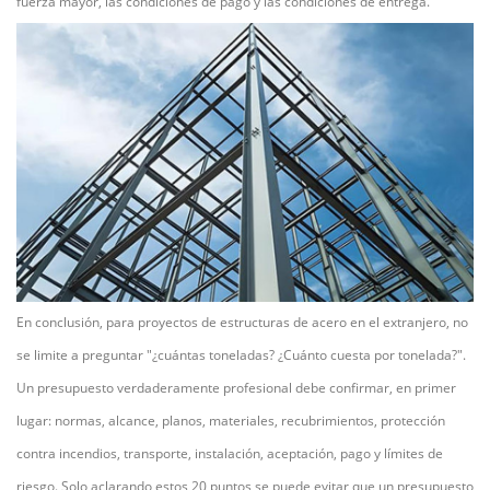
fuerza mayor, las condiciones de pago y las condiciones de entrega.
En conclusión, para proyectos de estructuras de acero en el extranjero, no
se limite a preguntar "¿cuántas toneladas? ¿Cuánto cuesta por tonelada?".
Un presupuesto verdaderamente profesional debe confirmar, en primer
lugar: normas, alcance, planos, materiales, recubrimientos, protección
contra incendios, transporte, instalación, aceptación, pago y límites de
riesgo. Solo aclarando estos 20 puntos se puede evitar que un presupuesto