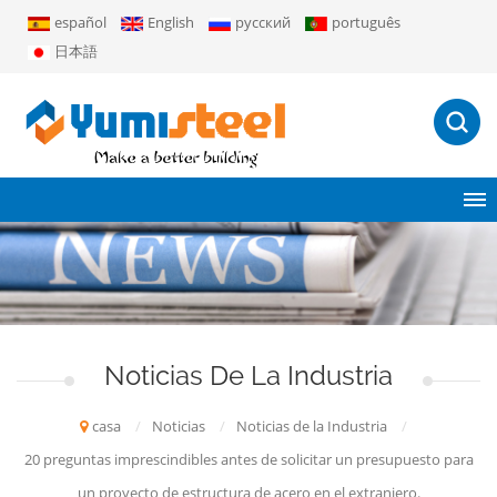
español
English
русский
português
日本語
Noticias De La Industria
casa
/
Noticias
/
Noticias de la Industria
/
20 preguntas imprescindibles antes de solicitar un presupuesto para
un proyecto de estructura de acero en el extranjero.