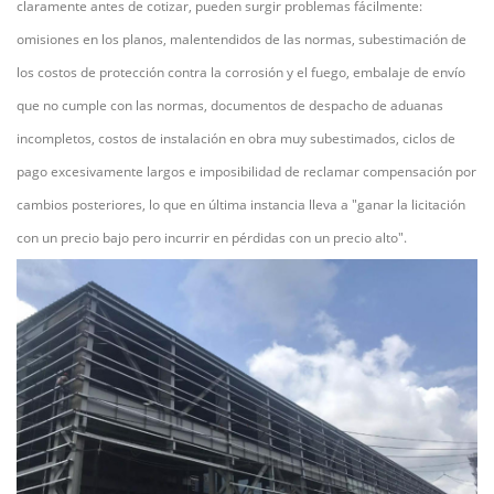
claramente antes de cotizar, pueden surgir problemas fácilmente:
omisiones en los planos, malentendidos de las normas, subestimación de
los costos de protección contra la corrosión y el fuego, embalaje de envío
que no cumple con las normas, documentos de despacho de aduanas
incompletos, costos de instalación en obra muy subestimados, ciclos de
pago excesivamente largos e imposibilidad de reclamar compensación por
cambios posteriores, lo que en última instancia lleva a "ganar la licitación
con un precio bajo pero incurrir en pérdidas con un precio alto".