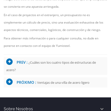
se convierta en una apuesta arriesgada.
En el caso de proyectos en el extranjero, un presupuesto no es
simplemente un cálculo de precio, sino una evaluación exhaustiva de los
aspectos técnicos, comerciales, logísticos, de construcción y de riesgo.
Para obtener más información o para cualquier consulta, no dude en
ponerse en contacto con el equipo de Yumisteel.
PREV :
¿Cuáles son los cuatro tipos de estructuras de
acero?
PRÓXIMO :
Ventajas de una villa de acero ligero
Sobre Nosotros